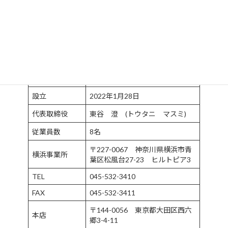
インボイス制度
T6010801032697
適格請求書発行
事業者登録番号
VELOCE株式会社 (ヴェローチ
会社名
ェカブシキガイシャ)
VELOCE Co., Ltd.
英文社名
設立
2022年1月28日
代表取締役
東谷 澄 (トウタニ マスミ)
従業員数
8名
〒227-0067 神奈川県横浜市青
横浜事業所
葉区松風台27-23 ヒルトピア3
TEL
045-532-3410
FAX
045-532-3411
〒144-0056 東京都大田区西六
本店
郷3-4-11